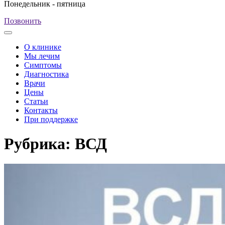
Понедельник - пятница
Позвонить
О клинике
Мы лечим
Симптомы
Диагностика
Врачи
Цены
Статьи
Контакты
При поддержке
Рубрика:
ВСД